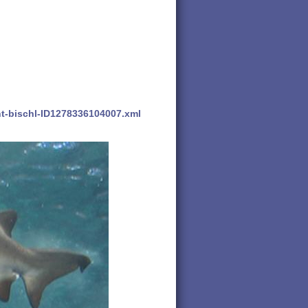
t-bischl-ID1278336104007.xml