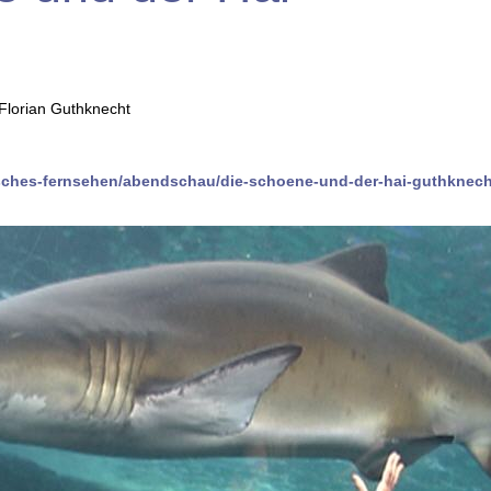
 Florian Guthknecht
sches-fernsehen/abendschau/die-schoene-und-der-hai-guthknech